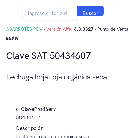
Buscar
ABARROTES PDV
-
Versión Alfa
:
6.0.3327
- Punto de Venta
gratis
!
Clave SAT 50434607
Lechuga hoja roja orgánica seca
c_ClaveProdServ
50434607
Descripción
Lechuga hoja roja orgánica seca