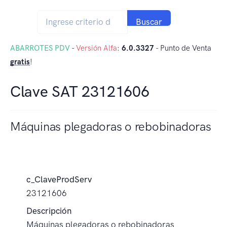
Buscar
ABARROTES PDV
-
Versión Alfa
:
6.0.3327
- Punto de Venta
gratis
!
Clave SAT 23121606
Máquinas plegadoras o rebobinadoras
c_ClaveProdServ
23121606
Descripción
Máquinas plegadoras o rebobinadoras